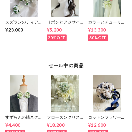
スズランのティアド
リボンとアジサイの
カラーとチューリッ
ロップブーケとブー
イヤーフックとヘア
プのクラッチブーケ
¥23,000
¥5,200
¥13,300
トニア
パーツセット
韓国風（ブーケとブ
ートニアのセット）
20%OFF
30%OFF
セール中の商品
すずらんの蝶ネクタ
フローズンクリスマ
コットンフラワー
イ
スローズのラウンド
ラウンドブーケ（ブ
¥4,400
¥18,200
¥12,600
ブーケ（ブートニア
ーケとブートニアの