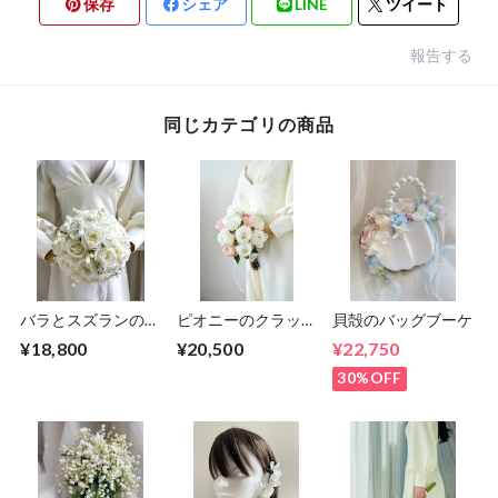
保存
シェア
LINE
ツイート
報告する
同じカテゴリの商品
バラとスズランのラ
ピオニーのクラッチ
貝殻のバッグブーケ
ウンドブーケ
ブーケ
¥18,800
¥20,500
¥22,750
30%OFF