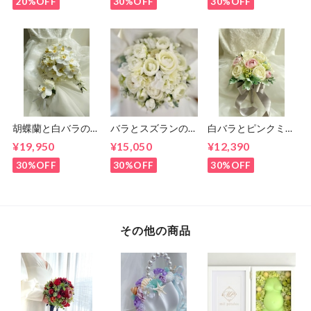
付き）
セット）
20%OFF
30%OFF
30%OFF
胡蝶蘭と白バラのキ
バラとスズランのラ
白バラとピンクミニ
ャスケードブーケ
ウンドブーケ（ブー
バラのラウンドブー
¥19,950
¥15,050
¥12,390
ケとブートニアのセ
ケとブートニアのセ
ット）
ット
30%OFF
30%OFF
30%OFF
その他の商品