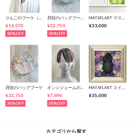
りんごのブーケ（ブ
貝殻のバッグブーケ
MATAFLART マスカ
ートニア付き）
（ラベンダー&ミン
ット【受注生産】
¥14,070
¥22,750
¥33,000
ト）
30%OFF
30%OFF
貝殻のバッグブーケ
オンシジュームのイ
MATAFLART スイー
ヤーフックとヘアパ
トラベンダー
¥22,750
¥7,896
¥35,000
ーツセット
MIX【受注生産】
30%OFF
20%OFF
カテゴリから探す