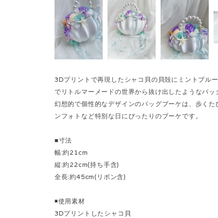
3Dプリントで再現したシャコ貝の貝殻にミントブル
でリトルマーメードの世界から抜け出したようなバッ
幻想的で個性的なデザインのバッグブーケは、歩くた
ンフォトなど特別な日にぴったりのブーケです。
■寸法
幅:約21cm
縦:約22cm(持ち手含)
全長:約45cm(リボン含)
◾️使用素材
3Dプリントしたシャコ貝