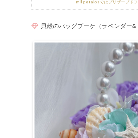
mil petalosではプリ
貝殻のバッグブーケ（ラベンダー&