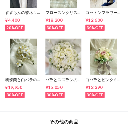
すずらんの蝶ネクタ
フローズンクリスマ
コットンフラワー
イ
スローズのラウンド
ラウンドブーケ（ブ
¥4,400
¥18,200
¥12,600
ブーケ（ブートニア
ーケとブートニアの
付き）
セット）
20%OFF
30%OFF
30%OFF
胡蝶蘭と白バラのキ
バラとスズランのラ
白バラとピンクミニ
ャスケードブーケ
ウンドブーケ（ブー
バラのラウンドブー
¥19,950
¥15,050
¥12,390
ケとブートニアのセ
ケとブートニアのセ
ット）
ット
30%OFF
30%OFF
30%OFF
その他の商品