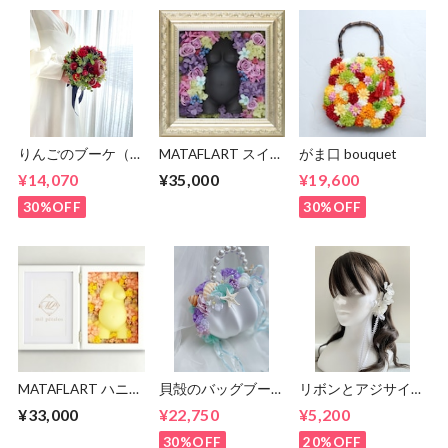
りんごのブーケ（ブ
MATAFLART スイー
がま口 bouquet
ートニア付き）
トラベンダー
¥14,070
¥35,000
¥19,600
MIX【受注生産】
30%OFF
30%OFF
MATAFLART ハニー
貝殻のバッグブーケ
リボンとアジサイの
レモン【受注生産】
（ラベンダー&ミン
イヤーフックとヘア
¥33,000
¥22,750
¥5,200
ト）
パーツセット
30%OFF
20%OFF