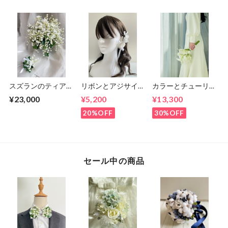
スズランのティアド
リボンとアジサイの
カラーとチューリッ
ロップブーケとブー
イヤーフックとヘア
プのクラッチブーケ
¥23,000
¥5,200
¥13,300
トニア
パーツセット
韓国風（ブーケとブ
ートニアのセット）
20%OFF
30%OFF
セール中の商品