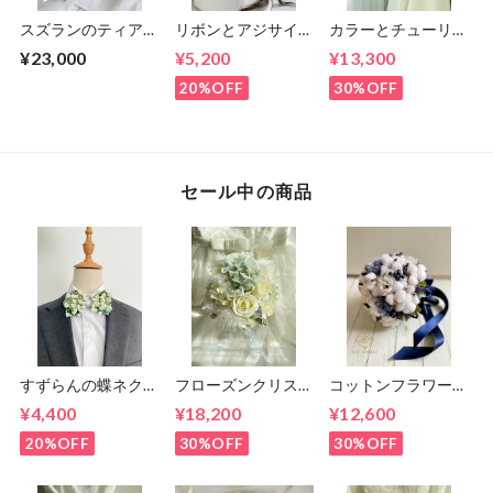
スズランのティアド
リボンとアジサイの
カラーとチューリッ
ロップブーケとブー
イヤーフックとヘア
プのクラッチブーケ
¥23,000
¥5,200
¥13,300
トニア
パーツセット
韓国風（ブーケとブ
ートニアのセット）
20%OFF
30%OFF
セール中の商品
すずらんの蝶ネクタ
フローズンクリスマ
コットンフラワー
イ
スローズのラウンド
ラウンドブーケ（ブ
¥4,400
¥18,200
¥12,600
ブーケ（ブートニア
ーケとブートニアの
付き）
セット）
20%OFF
30%OFF
30%OFF