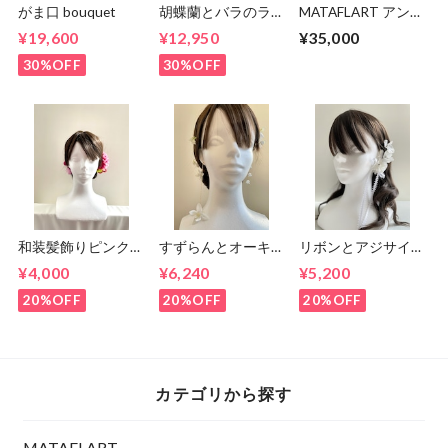
がま口 bouquet
胡蝶蘭とバラのラウ
MATAFLART アンテ
ンドブーケ（ブーケ
ィークホワイト【受
¥19,600
¥12,950
¥35,000
とブートニアのセッ
注生産】
ト）
30%OFF
30%OFF
和装髪飾りピンクダ
すずらんとオーキッ
リボンとアジサイの
リア
ドのイヤリング&ヘ
イヤーフックとヘア
¥4,000
¥6,240
¥5,200
アパーツセット
パーツセット
20%OFF
20%OFF
20%OFF
カテゴリから探す
MATAFLART