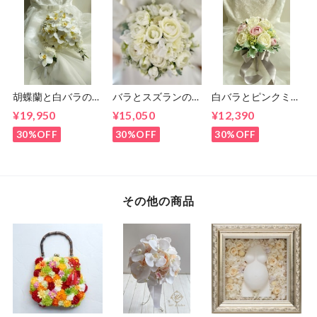
胡蝶蘭と白バラのキ
バラとスズランのラ
白バラとピンクミニ
ャスケードブーケ
ウンドブーケ（ブー
バラのラウンドブー
¥19,950
¥15,050
¥12,390
ケとブートニアのセ
ケとブートニアのセ
ット）
ット
30%OFF
30%OFF
30%OFF
その他の商品