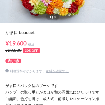
1
| 8
がま口 bouquet
¥19,600
税込
¥28,000
30%OFF
残り1点
別途送料がかかります。
送料を確認する
がま口のバック型のブーケです
バンブーの取っ手とがま口が和の雰囲気にぴたっりです
白無垢、色打ち掛け、成人式、前撮りやロケーション撮